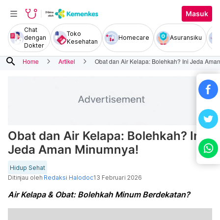
Masuk
Chat
Toko
dengan
Homecare
Asuransiku
Kesehatan
Dokter
search
Home
Artikel
Obat dan Air Kelapa: Bolehkah? Ini Jeda Ama
Obat dan Air Kelapa: Bolehkah? Ini
Jeda Aman Minumnya!
Hidup Sehat
Ditinjau oleh
Redaksi Halodoc
13 Februari 2026
Air Kelapa & Obat: Bolehkah Minum Berdekatan?