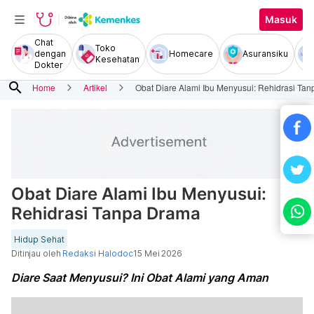
Masuk
Chat
Toko
dengan
Homecare
Asuransiku
Kesehatan
Dokter
search
Home
Artikel
Obat Diare Alami Ibu Menyusui: Rehidrasi Ta
Obat Diare Alami Ibu Menyusui:
Rehidrasi Tanpa Drama
Hidup Sehat
Ditinjau oleh
Redaksi Halodoc
15 Mei 2026
Diare Saat Menyusui? Ini Obat Alami yang Aman