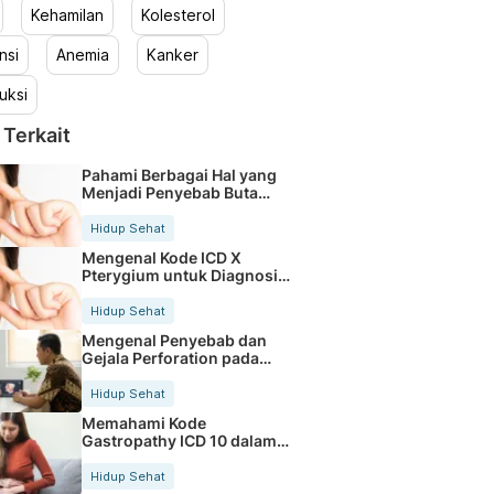
Kehamilan
Kolesterol
nsi
Anemia
Kanker
uksi
 Terkait
Pahami Berbagai Hal yang
Menjadi Penyebab Buta
Warna
Hidup Sehat
Mengenal Kode ICD X
Pterygium untuk Diagnosis
Mata
Hidup Sehat
Mengenal Penyebab dan
Gejala Perforation pada
Tubuh
Hidup Sehat
Memahami Kode
Gastropathy ICD 10 dalam
Rekam Medis Pasien
Hidup Sehat