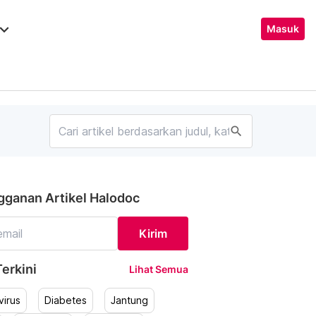
ard_arrow_down
Masuk
search
gganan Artikel Halodoc
Kirim
erkini
Lihat Semua
irus
Diabetes
Jantung