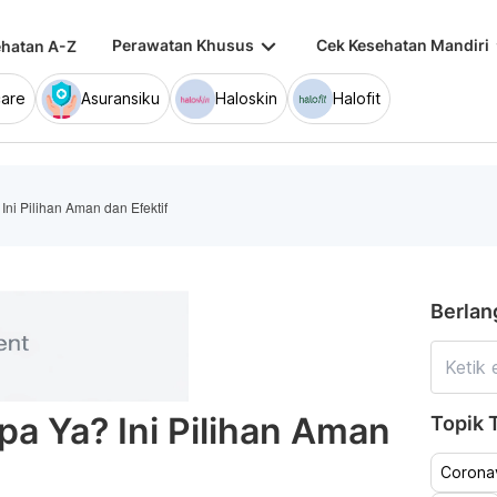
keyboard_arrow_down
keybo
Perawatan Khusus
Cek Kesehatan Mandiri
hatan A-Z
are
Asuransiku
Haloskin
Halofit
Ini Pilihan Aman dan Efektif
Berlan
pa Ya? Ini Pilihan Aman
Topik T
Coronav