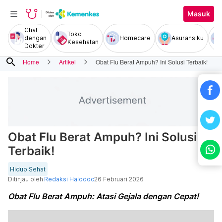
Masuk
Chat
Toko
dengan
Homecare
Asuransiku
Kesehatan
Dokter
search
Home
Artikel
Obat Flu Berat Ampuh? Ini Solusi Terbaik!
Obat Flu Berat Ampuh? Ini Solusi
Terbaik!
Hidup Sehat
Ditinjau oleh
Redaksi Halodoc
26 Februari 2026
Obat Flu Berat Ampuh: Atasi Gejala dengan Cepat!