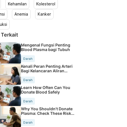
Kehamilan
Kolesterol
nsi
Anemia
Kanker
uksi
 Terkait
Mengenal Fungsi Penting
Blood Plasma bagi Tubuh
Darah
Kenali Peran Penting Arteri
Bagi Kelancaran Aliran
Darah
Darah
Learn How Often Can You
Donate Blood Safely
Darah
Why You Shouldn't Donate
Plasma: Check These Risks
Now
Darah