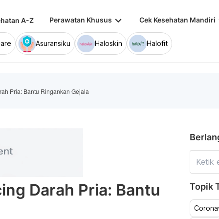
keyboard_arrow_down
keybo
Perawatan Khusus
Cek Kesehatan Mandiri
hatan A-Z
are
Asuransiku
Haloskin
Halofit
rah Pria: Bantu Ringankan Gejala
Berlan
ing Darah Pria: Bantu
Topik T
Coronav