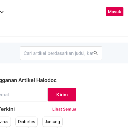
ard_arrow_down
Masuk
search
gganan Artikel Halodoc
Kirim
erkini
Lihat Semua
irus
Diabetes
Jantung