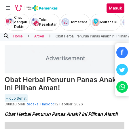
Masuk
Chat
Toko
dengan
Homecare
Asuransiku
Kesehatan
Dokter
search
Home
Artikel
Obat Herbal Penurun Panas Anak? Ini Pilihan
Obat Herbal Penurun Panas Anak?
Ini Pilihan Aman!
Hidup Sehat
Ditinjau oleh
Redaksi Halodoc
12 Februari 2026
Obat Herbal Penurun Panas Anak? Ini Pilihan Alami!