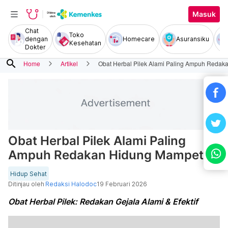
Masuk
Chat
Toko
dengan
Homecare
Asuransiku
Kesehatan
Dokter
search
Home
Artikel
Obat Herbal Pilek Alami Paling Ampuh Reda
Obat Herbal Pilek Alami Paling
Ampuh Redakan Hidung Mampet
Hidup Sehat
Ditinjau oleh
Redaksi Halodoc
19 Februari 2026
Obat Herbal Pilek: Redakan Gejala Alami & Efektif