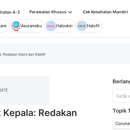
keyboard_arrow_down
keybo
Perawatan Khusus
Cek Kesehatan Mandiri
hatan A-Z
are
Asuransiku
Haloskin
Halofit
a: Redakan Alami dan Efektif!
Berlan
t Kepala: Redakan
Topik T
!
Coronav