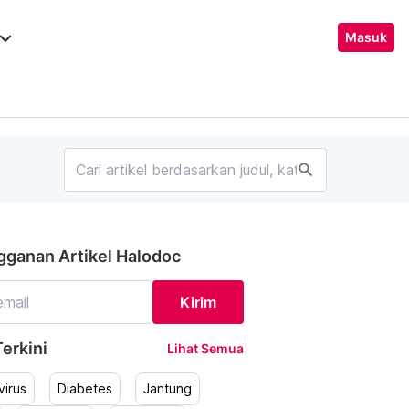
ard_arrow_down
Masuk
search
gganan Artikel Halodoc
Kirim
erkini
Lihat Semua
irus
Diabetes
Jantung