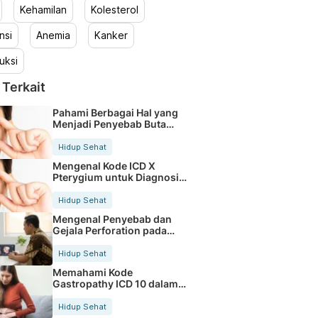
Kehamilan
Kolesterol
nsi
Anemia
Kanker
uksi
 Terkait
Pahami Berbagai Hal yang
Menjadi Penyebab Buta
Warna
Hidup Sehat
Mengenal Kode ICD X
Pterygium untuk Diagnosis
Mata
Hidup Sehat
Mengenal Penyebab dan
Gejala Perforation pada
Tubuh
Hidup Sehat
Memahami Kode
Gastropathy ICD 10 dalam
Rekam Medis Pasien
Hidup Sehat