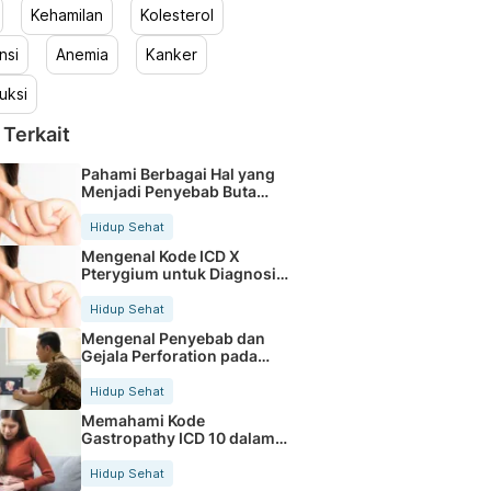
Kehamilan
Kolesterol
nsi
Anemia
Kanker
uksi
 Terkait
Pahami Berbagai Hal yang
Menjadi Penyebab Buta
Warna
Hidup Sehat
Mengenal Kode ICD X
Pterygium untuk Diagnosis
Mata
Hidup Sehat
Mengenal Penyebab dan
Gejala Perforation pada
Tubuh
Hidup Sehat
Memahami Kode
Gastropathy ICD 10 dalam
Rekam Medis Pasien
Hidup Sehat