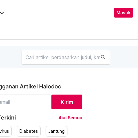
ard_arrow_down
Masuk
search
gganan Artikel Halodoc
Kirim
erkini
Lihat Semua
irus
Diabetes
Jantung