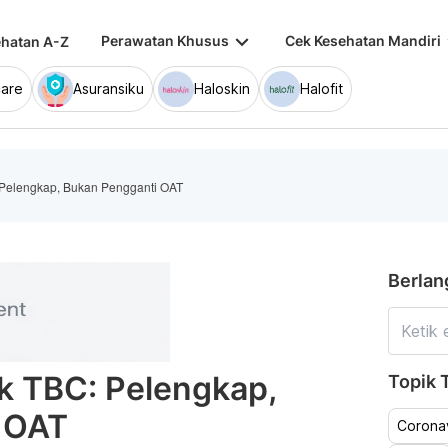
keyboard_arrow_down
keybo
Perawatan Khusus
Cek Kesehatan Mandiri
hatan A-Z
are
Asuransiku
Haloskin
Halofit
 Pelengkap, Bukan Pengganti OAT
Berlan
k TBC: Pelengkap,
Topik T
 OAT
Coronav