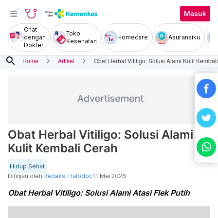
Masuk
Chat
Toko
dengan
Homecare
Asuransiku
Kesehatan
Dokter
search
Home
Artikel
Obat Herbal Vitiligo: Solusi Alami Kulit Kembal
Obat Herbal Vitiligo: Solusi Alami
Kulit Kembali Cerah
Hidup Sehat
Ditinjau oleh
Redaksi Halodoc
11 Mei 2026
Obat Herbal Vitiligo: Solusi Alami Atasi Flek Putih