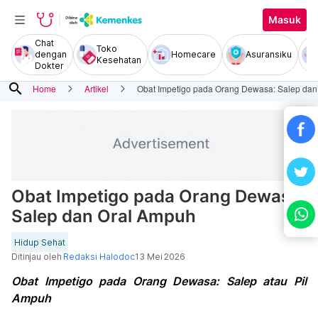
Masuk
Chat
Toko
dengan
Homecare
Asuransiku
Kesehatan
Dokter
search
Home
Artikel
Obat Impetigo pada Orang Dewasa: Salep da
Obat Impetigo pada Orang Dewasa:
Salep dan Oral Ampuh
Hidup Sehat
Ditinjau oleh
Redaksi Halodoc
13 Mei 2026
Obat Impetigo pada Orang Dewasa: Salep atau Pil
Ampuh