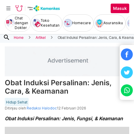
Masuk
Chat
Toko
dengan
Homecare
Asuransiku
Kesehatan
Dokter
search
Home
Artikel
Obat Induksi Persalinan: Jenis, Cara, & Keam
Obat Induksi Persalinan: Jenis,
Cara, & Keamanan
Hidup Sehat
Ditinjau oleh
Redaksi Halodoc
12 Februari 2026
Obat Induksi Persalinan: Jenis, Fungsi, & Keamanan