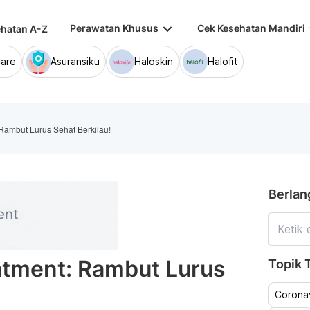
keyboard_arrow_down
keybo
Perawatan Khusus
Cek Kesehatan Mandiri
hatan A-Z
are
Asuransiku
Haloskin
Halofit
 Rambut Lurus Sehat Berkilau!
Berlan
atment: Rambut Lurus
Topik T
Coronav