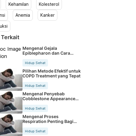
Kehamilan
Kolesterol
nsi
Anemia
Kanker
uksi
 Terkait
Mengenal Gejala
Epiblepharon dan Cara
Tepat Penanganannya
Hidup Sehat
Pilihan Metode Efektif untuk
COPD Treatment yang Tepat
Hidup Sehat
Mengenal Penyebab
Cobblestone Appearance
pada Saluran Pencernaan
Hidup Sehat
Mengenal Proses
Respiration Penting Bagi
Kesehatan Tubuh Kita
Hidup Sehat