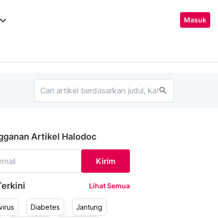
ard_arrow_down
Masuk
search
gganan Artikel Halodoc
Kirim
erkini
Lihat Semua
irus
Diabetes
Jantung