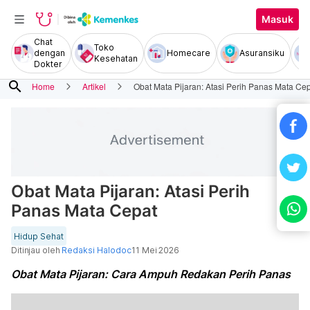
Masuk
Chat
Toko
dengan
Homecare
Asuransiku
Kesehatan
Dokter
search
Home
Artikel
Obat Mata Pijaran: Atasi Perih Panas Mata Ce
Obat Mata Pijaran: Atasi Perih
Panas Mata Cepat
Hidup Sehat
Ditinjau oleh
Redaksi Halodoc
11 Mei 2026
Obat Mata Pijaran: Cara Ampuh Redakan Perih Panas