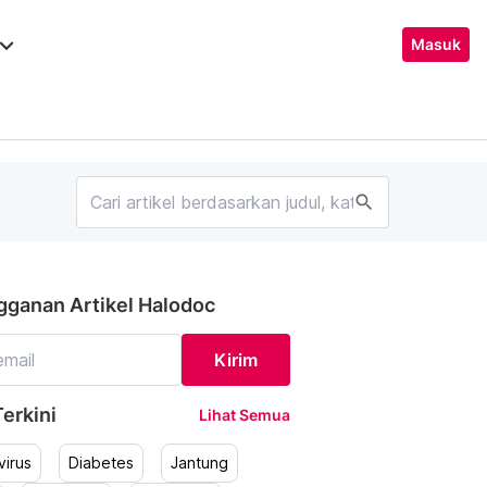
ard_arrow_down
Masuk
search
gganan Artikel Halodoc
Kirim
erkini
Lihat Semua
irus
Diabetes
Jantung