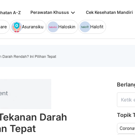
keyboard_arrow_down
keybo
Perawatan Khusus
Cek Kesehatan Mandiri
hatan A-Z
are
Asuransiku
Haloskin
Halofit
 Darah Rendah? Ini Pilihan Tepat
Berlan
Tekanan Darah
Topik T
an Tepat
Coronav