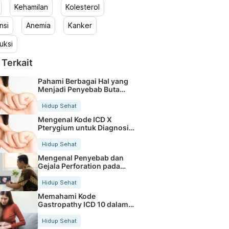
Kehamilan
Kolesterol
nsi
Anemia
Kanker
uksi
 Terkait
Pahami Berbagai Hal yang
Menjadi Penyebab Buta
Warna
Hidup Sehat
Mengenal Kode ICD X
Pterygium untuk Diagnosis
Mata
Hidup Sehat
Mengenal Penyebab dan
Gejala Perforation pada
Tubuh
Hidup Sehat
Memahami Kode
Gastropathy ICD 10 dalam
Rekam Medis Pasien
Hidup Sehat