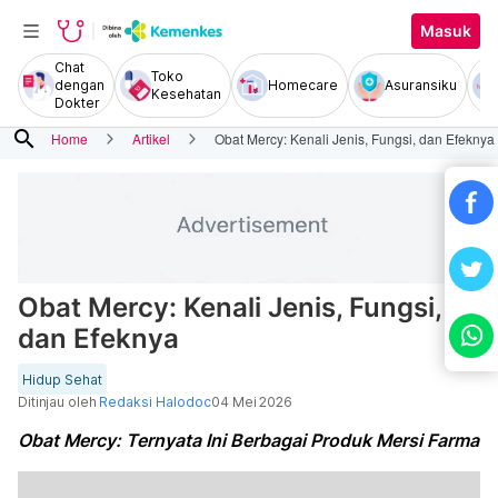
Masuk
Chat
Toko
dengan
Homecare
Asuransiku
Kesehatan
Dokter
search
Home
Artikel
Obat Mercy: Kenali Jenis, Fungsi, dan Efeknya
Obat Mercy: Kenali Jenis, Fungsi,
dan Efeknya
Hidup Sehat
Ditinjau oleh
Redaksi Halodoc
04 Mei 2026
Obat Mercy: Ternyata Ini Berbagai Produk Mersi Farma