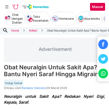
Masuk
Chat
Toko
dengan
Homecare
Asuransiku
Kesehatan
Dokter
search
Home
Artikel
Obat Neuralgin Untuk Sakit Apa? Bantu Nyeri 
Obat Neuralgin Untuk Sakit Apa?
Bantu Nyeri Saraf Hingga Migrain
Hidup Sehat
Ditinjau oleh
Redaksi Halodoc
09 Maret 2026
Neuralgin untuk Sakit Apa? Redakan Nyeri Gigi,
Kepala, Saraf.