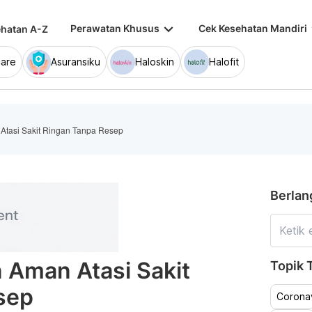
keyboard_arrow_down
keybo
Perawatan Khusus
Cek Kesehatan Mandiri
hatan A-Z
are
Asuransiku
Haloskin
Halofit
 Atasi Sakit Ringan Tanpa Resep
Berlan
n Aman Atasi Sakit
Topik T
sep
Coronav