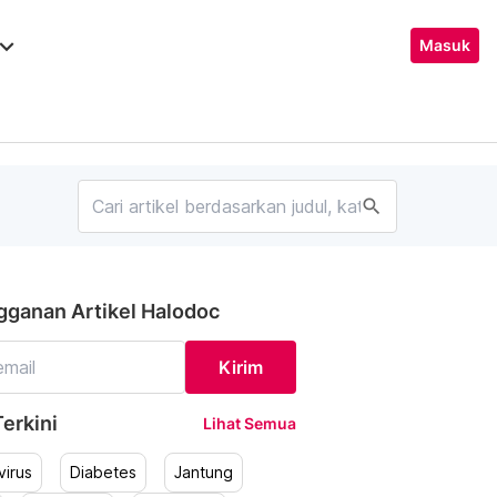
ard_arrow_down
Masuk
search
gganan Artikel Halodoc
Kirim
erkini
Lihat Semua
irus
Diabetes
Jantung