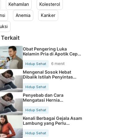
Kehamilan
Kolesterol
nsi
Anemia
Kanker
uksi
 Terkait
Obat Pengering Luka
Kelamin Pria di Apotik Cepat
Aman
6 menit
Hidup Sehat
Mengenal Sosok Hebat
Dibalik Istilah Penyintas
Kanker
Hidup Sehat
Penyebab dan Cara
Mengatasi Hernia
Umbilicalis Secara Tepat
Hidup Sehat
Kenali Berbagai Gejala Asam
Lambung yang Perlu
Diwaspadai
Hidup Sehat