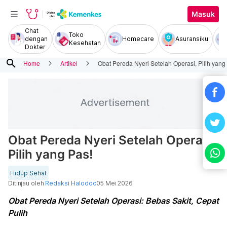
Masuk
Chat
Toko
dengan
Homecare
Asuransiku
Kesehatan
Dokter
search
Home
Artikel
Obat Pereda Nyeri Setelah Operasi, Pilih yang
Obat Pereda Nyeri Setelah Operasi,
Pilih yang Pas!
Hidup Sehat
Ditinjau oleh
Redaksi Halodoc
05 Mei 2026
Obat Pereda Nyeri Setelah Operasi: Bebas Sakit, Cepat
Pulih