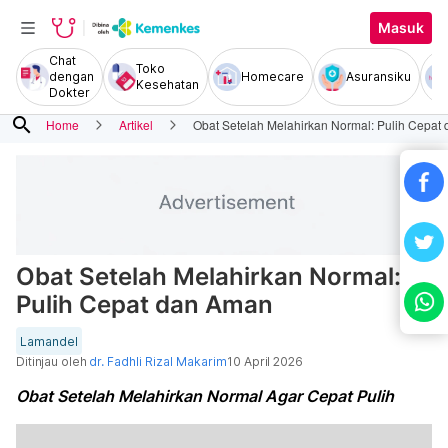
Masuk
Chat
Toko
dengan
Homecare
Asuransiku
Kesehatan
Dokter
search
Home
Artikel
Obat Setelah Melahirkan Normal: Pulih Cepat
Obat Setelah Melahirkan Normal:
Pulih Cepat dan Aman
Lamandel
Ditinjau oleh
dr. Fadhli Rizal Makarim
10 April 2026
Obat Setelah Melahirkan Normal Agar Cepat Pulih