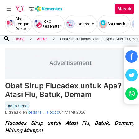
Masuk
Chat
Toko
dengan
Homecare
Asuransiku
Kesehatan
Dokter
search
Home
Artikel
Obat Sirup Flucadex untuk Apa? Atasi Flu, Ba
Obat Sirup Flucadex untuk Apa?
Atasi Flu, Batuk, Demam
Hidup Sehat
Ditinjau oleh
Redaksi Halodoc
04 Maret 2026
Flucadex Sirup untuk Atasi Flu, Batuk, Demam,
Hidung Mampet