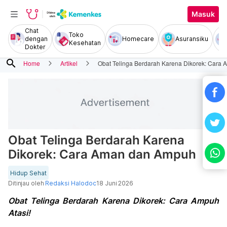
Masuk
Chat
Toko
dengan
Homecare
Asuransiku
Kesehatan
Dokter
search
Home
Artikel
Obat Telinga Berdarah Karena Dikorek: Cara
Obat Telinga Berdarah Karena
Dikorek: Cara Aman dan Ampuh
Hidup Sehat
Ditinjau oleh
Redaksi Halodoc
18 Juni 2026
Obat Telinga Berdarah Karena Dikorek: Cara Ampuh
Atasi!