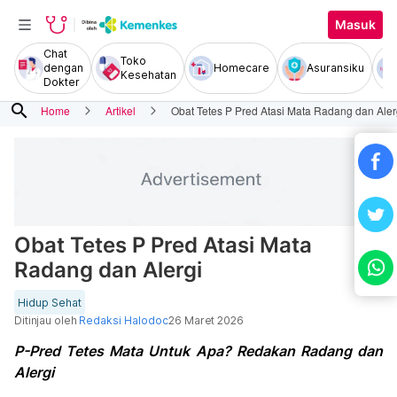
Masuk
Chat
Toko
dengan
Homecare
Asuransiku
Kesehatan
Dokter
search
Home
Artikel
Obat Tetes P Pred Atasi Mata Radang dan Aler
Obat Tetes P Pred Atasi Mata
Radang dan Alergi
Hidup Sehat
Ditinjau oleh
Redaksi Halodoc
26 Maret 2026
P-Pred Tetes Mata Untuk Apa? Redakan Radang dan
Alergi