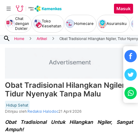
Masuk
Chat
Toko
dengan
Homecare
Asuransiku
Kesehatan
Dokter
search
Home
Artikel
Obat Tradisional Hilangkan Ngiler, Tidur Nye
Obat Tradisional Hilangkan Ngiler,
Tidur Nyenyak Tanpa Malu
Hidup Sehat
Ditinjau oleh
Redaksi Halodoc
21 April 2026
Obat Tradisional Untuk Hilangkan Ngiler, Sangat
Ampuh!