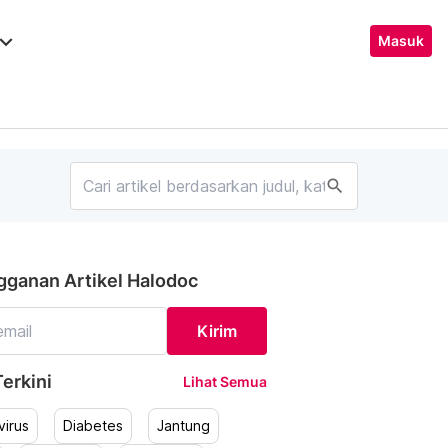
ard_arrow_down
Masuk
search
gganan Artikel Halodoc
Kirim
erkini
Lihat Semua
irus
Diabetes
Jantung