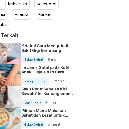
Kehamilan
Kolesterol
nsi
Anemia
Kanker
uksi
 Terkait
Ketahui Cara Mengobati
Sakit Gigi Berlubang
9 menit
Hidup Sehat
Ini Jenis Gatal pada Kulit
Anak, Gejala dan Cara
Mengobatinya
5 menit
Biang Keringat
Sakit Perut Sebelah Kiri
Bawah? Ini Kemungkinan
Penyebabnya
5 menit
Sakit Perut
Pilihan Menu Makanan
Sehat dan Lezat untuk
Mengurangi Kolesterol
5 menit
Hidup Sehat