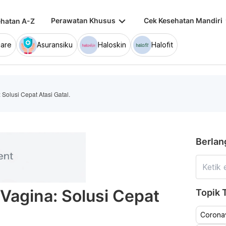
keyboard_arrow_down
keybo
Perawatan Khusus
Cek Kesehatan Mandiri
hatan A-Z
are
Asuransiku
Haloskin
Halofit
 Solusi Cepat Atasi Gatal.
Berlan
 Vagina: Solusi Cepat
Topik T
Coronav