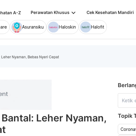
keyboard_arrow_down
keybo
Perawatan Khusus
Cek Kesehatan Mandiri
hatan A-Z
are
Asuransiku
Haloskin
Halofit
l: Leher Nyaman, Bebas Nyeri Cepat
Berlan
 Bantal: Leher Nyaman,
Topik T
at
Coronav