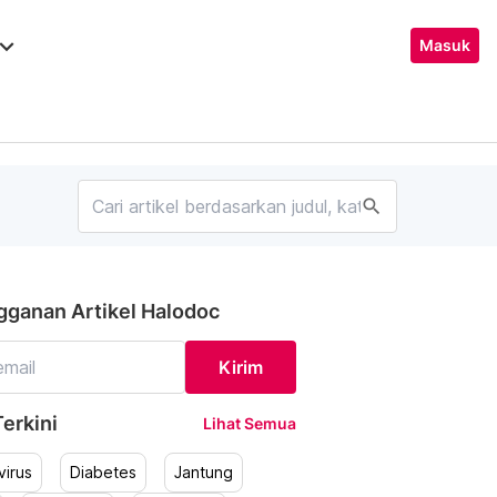
ard_arrow_down
Masuk
search
gganan Artikel Halodoc
Kirim
erkini
Lihat Semua
irus
Diabetes
Jantung