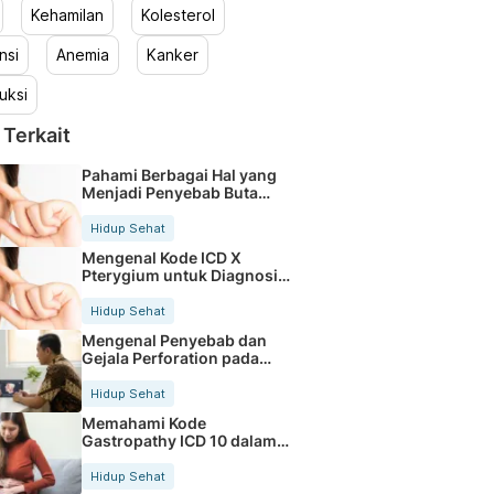
Kehamilan
Kolesterol
nsi
Anemia
Kanker
uksi
 Terkait
Pahami Berbagai Hal yang
Menjadi Penyebab Buta
Warna
Hidup Sehat
Mengenal Kode ICD X
Pterygium untuk Diagnosis
Mata
Hidup Sehat
Mengenal Penyebab dan
Gejala Perforation pada
Tubuh
Hidup Sehat
Memahami Kode
Gastropathy ICD 10 dalam
Rekam Medis Pasien
Hidup Sehat