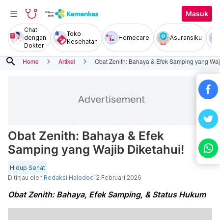
Masuk
Chat
Toko
dengan
Homecare
Asuransiku
Kesehatan
Dokter
search
Home
Artikel
Obat Zenith: Bahaya & Efek Samping yang Waji
Obat Zenith: Bahaya & Efek
Samping yang Wajib Diketahui!
Hidup Sehat
Ditinjau oleh
Redaksi Halodoc
12 Februari 2026
Obat Zenith: Bahaya, Efek Samping, & Status Hukum