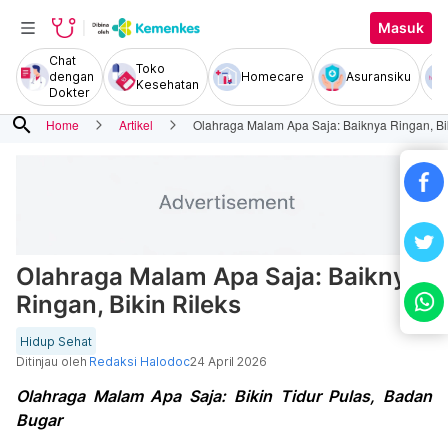
Masuk
Chat
Toko
dengan
Homecare
Asuransiku
Kesehatan
Dokter
search
Home
Artikel
Olahraga Malam Apa Saja: Baiknya Ringan, Bik
Olahraga Malam Apa Saja: Baiknya
Ringan, Bikin Rileks
Hidup Sehat
Ditinjau oleh
Redaksi Halodoc
24 April 2026
Olahraga Malam Apa Saja: Bikin Tidur Pulas, Badan
Bugar