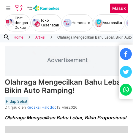
Masuk
Chat
Toko
dengan
Homecare
Asuransiku
Kesehatan
Dokter
search
Home
Artikel
Olahraga Mengecilkan Bahu Lebar, Bikin Auto
Olahraga Mengecilkan Bahu Lebar,
Bikin Auto Ramping!
Hidup Sehat
Ditinjau oleh
Redaksi Halodoc
13 Mei 2026
Olahraga Mengecilkan Bahu Lebar, Bikin Proporsional