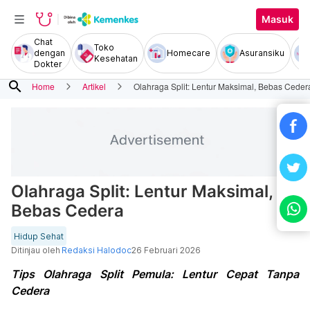
Masuk
Chat
Toko
dengan
Homecare
Asuransiku
Kesehatan
Dokter
search
Home
Artikel
Olahraga Split: Lentur Maksimal, Bebas Ceder
Olahraga Split: Lentur Maksimal,
Bebas Cedera
Hidup Sehat
Ditinjau oleh
Redaksi Halodoc
26 Februari 2026
Tips Olahraga Split Pemula: Lentur Cepat Tanpa
Cedera