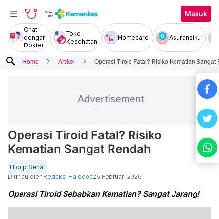
Masuk
Chat
Toko
dengan
Homecare
Asuransiku
Kesehatan
Dokter
search
Home
Artikel
Operasi Tiroid Fatal? Risiko Kematian Sangat
Operasi Tiroid Fatal? Risiko
Kematian Sangat Rendah
Hidup Sehat
Ditinjau oleh
Redaksi Halodoc
26 Februari 2026
Operasi Tiroid Sebabkan Kematian? Sangat Jarang!