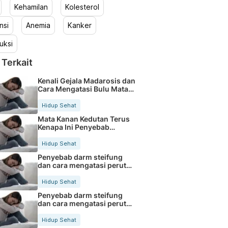
Kehamilan
Kolesterol
nsi
Anemia
Kanker
uksi
 Terkait
Kenali Gejala Madarosis dan
Cara Mengatasi Bulu Mata
Rontok
Hidup Sehat
Mata Kanan Kedutan Terus
Kenapa Ini Penyebab
Medisnya
Hidup Sehat
Penyebab darm steifung
dan cara mengatasi perut
kaku secara alami
Hidup Sehat
Penyebab darm steifung
dan cara mengatasi perut
kaku secara alami
Hidup Sehat