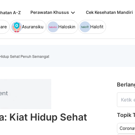
keyboard_arrow_down
keybo
Perawatan Khusus
Cek Kesehatan Mandiri
hatan A-Z
are
Asuransiku
Haloskin
Halofit
 Hidup Sehat Penuh Semangat
Berlan
: Kiat Hidup Sehat
Topik T
Coronav