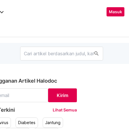
ard_arrow_down
Masuk
search
gganan Artikel Halodoc
Kirim
erkini
Lihat Semua
irus
Diabetes
Jantung