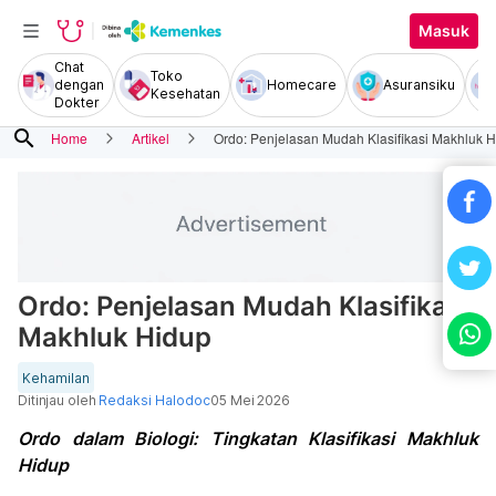
Masuk
Chat
Toko
dengan
Homecare
Asuransiku
Kesehatan
Dokter
search
Home
Artikel
Ordo: Penjelasan Mudah Klasifikasi Makhluk 
Ordo: Penjelasan Mudah Klasifikasi
Makhluk Hidup
Kehamilan
Ditinjau oleh
Redaksi Halodoc
05 Mei 2026
Ordo dalam Biologi: Tingkatan Klasifikasi Makhluk
Hidup