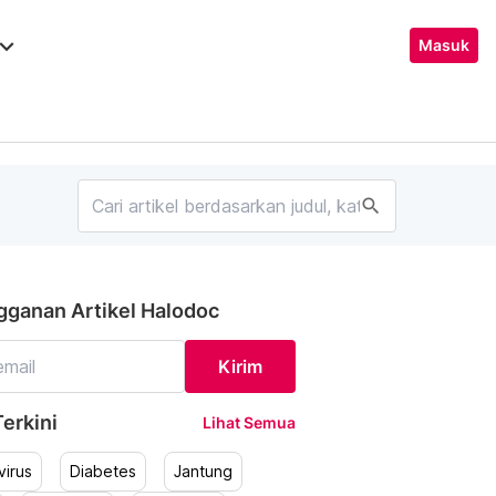
ard_arrow_down
Masuk
search
gganan Artikel Halodoc
Kirim
erkini
Lihat Semua
irus
Diabetes
Jantung