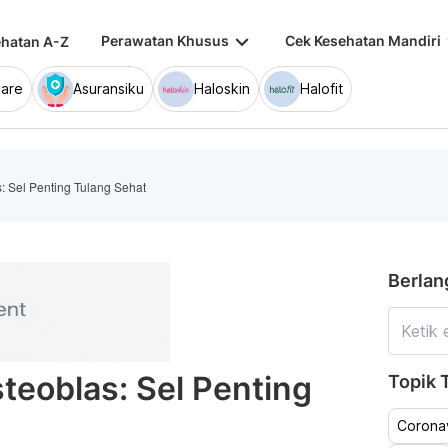
keyboard_arrow_down
keybo
Perawatan Khusus
Cek Kesehatan Mandiri
hatan A-Z
are
Asuransiku
Haloskin
Halofit
: Sel Penting Tulang Sehat
Berlan
teoblas: Sel Penting
Topik T
Coronav