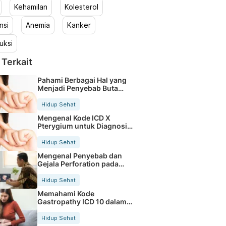
Kehamilan
Kolesterol
nsi
Anemia
Kanker
uksi
 Terkait
Pahami Berbagai Hal yang
Menjadi Penyebab Buta
Warna
Hidup Sehat
Mengenal Kode ICD X
Pterygium untuk Diagnosis
Mata
Hidup Sehat
Mengenal Penyebab dan
Gejala Perforation pada
Tubuh
Hidup Sehat
Memahami Kode
Gastropathy ICD 10 dalam
Rekam Medis Pasien
Hidup Sehat