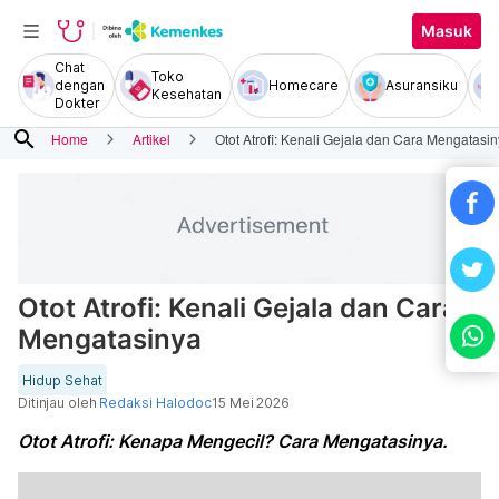
Masuk
Chat
Toko
dengan
Homecare
Asuransiku
Kesehatan
Dokter
search
Home
Artikel
Otot Atrofi: Kenali Gejala dan Cara Mengatasi
Otot Atrofi: Kenali Gejala dan Cara
Mengatasinya
Hidup Sehat
Ditinjau oleh
Redaksi Halodoc
15 Mei 2026
Otot Atrofi: Kenapa Mengecil? Cara Mengatasinya.