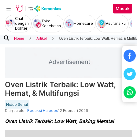
Masuk
Chat
Toko
dengan
Homecare
Asuransiku
Kesehatan
Dokter
search
Home
Artikel
Oven Listrik Terbaik: Low Watt, Hemat, & Multif
Oven Listrik Terbaik: Low Watt,
Hemat, & Multifungsi
Hidup Sehat
Ditinjau oleh
Redaksi Halodoc
12 Februari 2026
Oven Listrik Terbaik: Low Watt, Baking Merata!