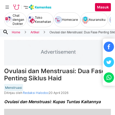
Masuk
Chat
Toko
dengan
Homecare
Asuransiku
Kesehatan
Dokter
search
Home
Artikel
Ovulasi dan Menstruasi: Dua Fase Penting Sik
Ovulasi dan Menstruasi: Dua Fase
Penting Siklus Haid
Menstruasi
Ditinjau oleh
Redaksi Halodoc
20 April 2026
Ovulasi dan Menstruasi: Kupas Tuntas Kaitannya