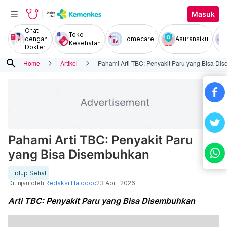
Masuk
Chat
Toko
dengan
Homecare
Asuransiku
Kesehatan
Dokter
search
Home
Artikel
Pahami Arti TBC: Penyakit Paru yang Bisa Di
Pahami Arti TBC: Penyakit Paru
yang Bisa Disembuhkan
Hidup Sehat
Ditinjau oleh
Redaksi Halodoc
23 April 2026
Arti TBC: Penyakit Paru yang Bisa Disembuhkan