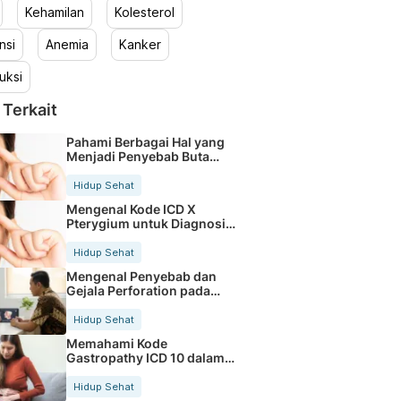
Kehamilan
Kolesterol
nsi
Anemia
Kanker
uksi
 Terkait
Pahami Berbagai Hal yang
Menjadi Penyebab Buta
Warna
Hidup Sehat
Mengenal Kode ICD X
Pterygium untuk Diagnosis
Mata
Hidup Sehat
Mengenal Penyebab dan
Gejala Perforation pada
Tubuh
Hidup Sehat
Memahami Kode
Gastropathy ICD 10 dalam
Rekam Medis Pasien
Hidup Sehat