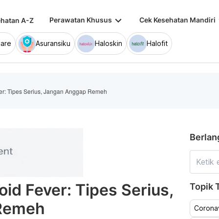
keyboard_arrow_down
keybo
Perawatan Khusus
Cek Kesehatan Mandiri
hatan A-Z
are
Asuransiku
Haloskin
Halofit
ver: Tipes Serius, Jangan Anggap Remeh
Berlan
id Fever: Tipes Serius,
Topik T
Remeh
Coronav