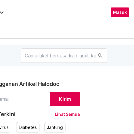
ard_arrow_down
Masuk
search
gganan Artikel Halodoc
Kirim
erkini
Lihat Semua
irus
Diabetes
Jantung