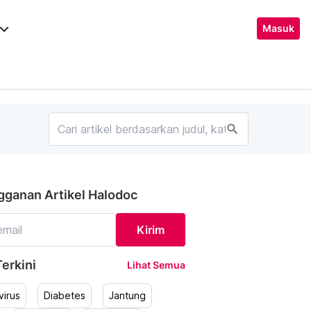
ard_arrow_down
Masuk
search
gganan Artikel Halodoc
Kirim
erkini
Lihat Semua
irus
Diabetes
Jantung