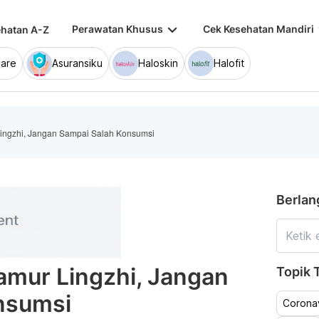
keyboard_arrow_down
keybo
Perawatan Khusus
Cek Kesehatan Mandiri
hatan A-Z
are
Asuransiku
Haloskin
Halofit
ingzhi, Jangan Sampai Salah Konsumsi
Berlan
amur Lingzhi, Jangan
Topik T
nsumsi
Coronav