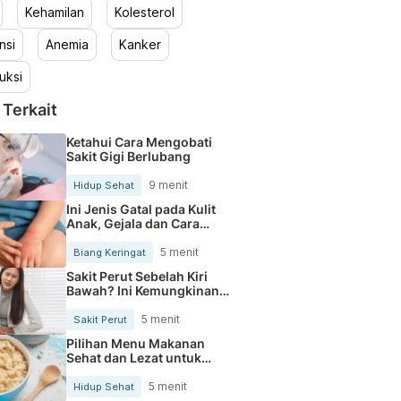
Kehamilan
Kolesterol
nsi
Anemia
Kanker
uksi
 Terkait
Ketahui Cara Mengobati
Sakit Gigi Berlubang
9 menit
Hidup Sehat
Ini Jenis Gatal pada Kulit
Anak, Gejala dan Cara
Mengobatinya
5 menit
Biang Keringat
Sakit Perut Sebelah Kiri
Bawah? Ini Kemungkinan
Penyebabnya
5 menit
Sakit Perut
Pilihan Menu Makanan
Sehat dan Lezat untuk
Mengurangi Kolesterol
5 menit
Hidup Sehat