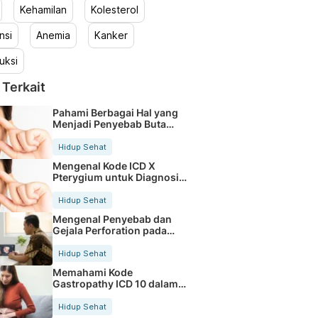
Kehamilan
Kolesterol
nsi
Anemia
Kanker
uksi
 Terkait
Pahami Berbagai Hal yang
Menjadi Penyebab Buta
Warna
Hidup Sehat
Mengenal Kode ICD X
Pterygium untuk Diagnosis
Mata
Hidup Sehat
Mengenal Penyebab dan
Gejala Perforation pada
Tubuh
Hidup Sehat
Memahami Kode
Gastropathy ICD 10 dalam
Rekam Medis Pasien
Hidup Sehat