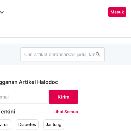
ard_arrow_down
Masuk
search
gganan Artikel Halodoc
Kirim
erkini
Lihat Semua
irus
Diabetes
Jantung