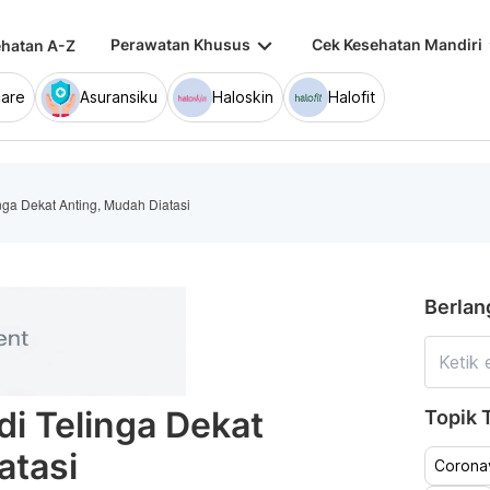
keyboard_arrow_down
keybo
Perawatan Khusus
Cek Kesehatan Mandiri
hatan A-Z
are
Asuransiku
Haloskin
Halofit
nga Dekat Anting, Mudah Diatasi
Berlan
di Telinga Dekat
Topik T
atasi
Coronav