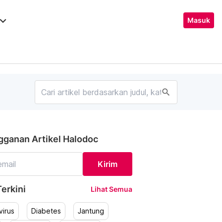
ard_arrow_down
Masuk
search
gganan Artikel Halodoc
Kirim
erkini
Lihat Semua
irus
Diabetes
Jantung