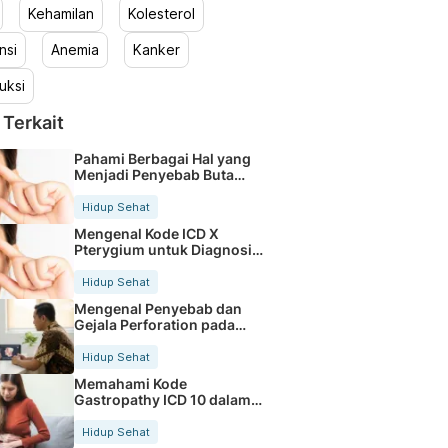
Kehamilan
Kolesterol
nsi
Anemia
Kanker
uksi
 Terkait
Pahami Berbagai Hal yang
Menjadi Penyebab Buta
Warna
Hidup Sehat
Mengenal Kode ICD X
Pterygium untuk Diagnosis
Mata
Hidup Sehat
Mengenal Penyebab dan
Gejala Perforation pada
Tubuh
Hidup Sehat
Memahami Kode
Gastropathy ICD 10 dalam
Rekam Medis Pasien
Hidup Sehat