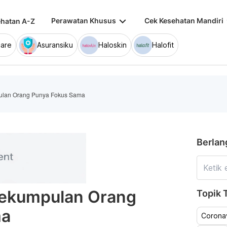
keyboard_arrow_down
keybo
Perawatan Khusus
Cek Kesehatan Mandiri
hatan A-Z
are
Asuransiku
Haloskin
Halofit
ulan Orang Punya Fokus Sama
Berlan
Sekumpulan Orang
Topik T
ma
Coronav