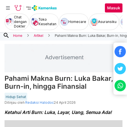
Masuk
Chat
Toko
dengan
Homecare
Asuransiku
Kesehatan
Dokter
search
Home
Artikel
Pahami Makna Burn: Luka Bakar, Burn-in, hing
Pahami Makna Burn: Luka Bakar,
Burn-in, hingga Finansial
Hidup Sehat
Ditinjau oleh
Redaksi Halodoc
24 April 2026
Ketahui Arti Burn: Luka, Layar, Uang, Semua Ada!