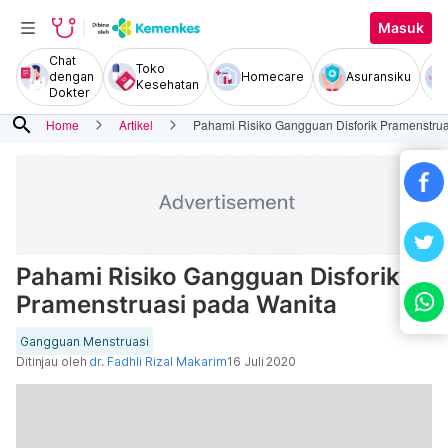
Masuk
Chat
Toko
dengan
Homecare
Asuransiku
Kesehatan
Dokter
search
Home
Artikel
Pahami Risiko Gangguan Disforik Pramenstrua
Pahami Risiko Gangguan Disforik
Pramenstruasi pada Wanita
Gangguan Menstruasi
Ditinjau oleh
dr. Fadhli Rizal Makarim
16 Juli 2020