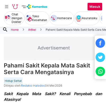
Masuk
Chat
Toko
dengan
Homecare
Asuransiku
Kesehatan
Dokter
search
Home
Artikel
Pahami Sakit Kepala Mata Sakit Serta Cara M
Pahami Sakit Kepala Mata Sakit
Serta Cara Mengatasinya
Hidup Sehat
Ditinjau oleh
Redaksi Halodoc
04 Mei 2026
Sakit Kepala Mata Sakit? Kenali Penyebab dan
Atasinya!