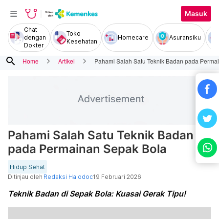
Masuk
Chat
Toko
dengan
Homecare
Asuransiku
Kesehatan
Dokter
search
Home
Artikel
Pahami Salah Satu Teknik Badan pada Perma
Pahami Salah Satu Teknik Badan
pada Permainan Sepak Bola
Hidup Sehat
Ditinjau oleh
Redaksi Halodoc
19 Februari 2026
Teknik Badan di Sepak Bola: Kuasai Gerak Tipu!