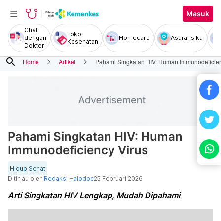
Masuk
Chat
Toko
dengan
Homecare
Asuransiku
Kesehatan
Dokter
search
Home
Artikel
Pahami Singkatan HIV: Human Immunodeficien
Pahami Singkatan HIV: Human
Immunodeficiency Virus
Hidup Sehat
Ditinjau oleh
Redaksi Halodoc
25 Februari 2026
Arti Singkatan HIV Lengkap, Mudah Dipahami