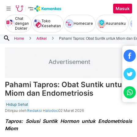
Masuk
Chat
Toko
dengan
Homecare
Asuransiku
Kesehatan
Dokter
search
Home
Artikel
Pahami Tapros: Obat Suntik untuk Miom dan E
Pahami Tapros: Obat Suntik untuk
Miom dan Endometriosis
Hidup Sehat
Ditinjau oleh
Redaksi Halodoc
02 Maret 2026
Tapros: Solusi Suntik Hormon untuk Endometriosis
Miom