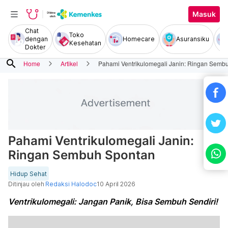
Masuk
Chat
Toko
dengan
Homecare
Asuransiku
Kesehatan
Dokter
search
Home
Artikel
Pahami Ventrikulomegali Janin: Ringan Semb
Pahami Ventrikulomegali Janin:
Ringan Sembuh Spontan
Hidup Sehat
Ditinjau oleh
Redaksi Halodoc
10 April 2026
Ventrikulomegali: Jangan Panik, Bisa Sembuh Sendiri!