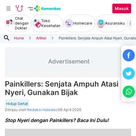
Masuk
Chat
Toko
dengan
Homecare
Asuransiku
Kesehatan
Dokter
search
Home
Artikel
Painkillers: Senjata Ampuh Atasi Nyeri, Gunak
Painkillers: Senjata Ampuh Atasi
Nyeri, Gunakan Bijak
Hidup Sehat
Ditinjau oleh
Redaksi Halodoc
08 April 2026
Stop Nyeri dengan Painkillers? Baca Ini Dulu!